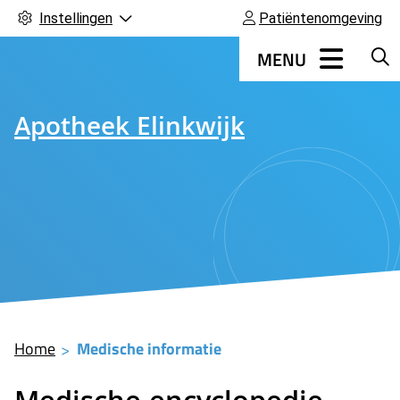
Instellingen
Patiëntenomgeving
Hoofdmenu
MENU
Apotheek Elinkwijk
Home
Medische informatie