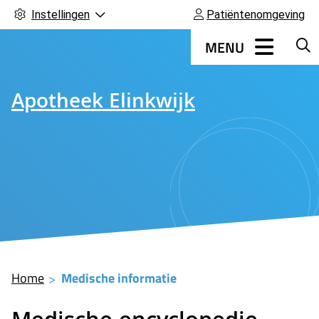
Instellingen
Patiëntenomgeving
Hoofdmenu
MENU
Apotheek Elinkwijk
Home
Medische informatie