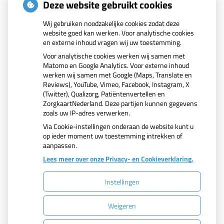
Deze website gebruikt cookies
merknamen van geneesmiddelen of op
indicaties/diagnoses. U kunt zoeken in specifieke
Wij gebruiken noodzakelijke cookies zodat deze
website goed kan werken. Voor analytische cookies
geneesmiddelenteksten of in achtergrondinformatie.
en externe inhoud vragen wij uw toestemming.
Voor analytische cookies werken wij samen met
Ga naar het
Matomo en Google Analytics. Voor externe inhoud
werken wij samen met Google (Maps, Translate en
Farmacotherapeutisch Kompas
Reviews), YouTube, Vimeo, Facebook, Instagram, X
(Twitter), Qualizorg, Patiëntenvertellen en
ZorgkaartNederland. Deze partijen kunnen gegevens
zoals uw IP-adres verwerken.
Via Cookie-instellingen onderaan de website kunt u
op ieder moment uw toestemming intrekken of
aanpassen.
Lees meer over onze Privacy- en Cookieverklaring.
Instellingen
Uw Zorg Online
|
Beheer
Bezoek
Weigeren
onze