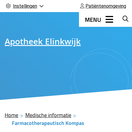
Instellingen
Patiëntenomgeving
Hoofdmenu
MENU
Apotheek Elinkwijk
Home
Medische informatie
Farmacotherapeutisch Kompas