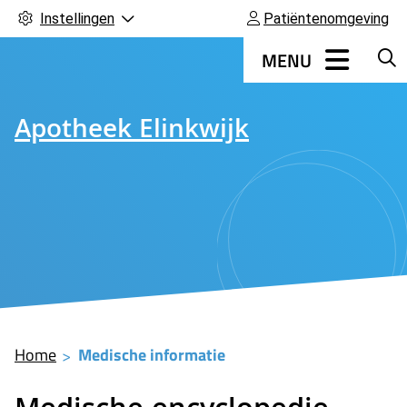
Instellingen
Patiëntenomgeving
Hoofdmenu
MENU
Apotheek Elinkwijk
Home
Medische informatie