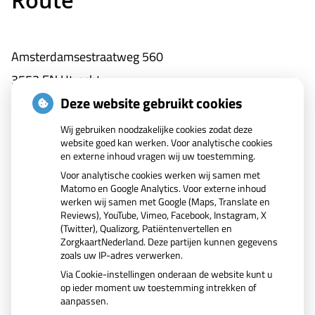
Route
Route
Amsterdamsestraatweg 560
3553 EN Utrecht
Deze website gebruikt cookies
Tel:
030-2441504
E-mail:
elinkwijk@planet.nl
Wij gebruiken noodzakelijke cookies zodat deze
website goed kan werken. Voor analytische cookies
Plattegrond
en externe inhoud vragen wij uw toestemming.
Voor analytische cookies werken wij samen met
Klik hier voor een
routebeschrijving met plattegrond.
Matomo en Google Analytics. Voor externe inhoud
werken wij samen met Google (Maps, Translate en
Reviews), YouTube, Vimeo, Facebook, Instagram, X
(Twitter), Qualizorg, Patiëntenvertellen en
ZorgkaartNederland. Deze partijen kunnen gegevens
zoals uw IP-adres verwerken.
Via Cookie-instellingen onderaan de website kunt u
op ieder moment uw toestemming intrekken of
aanpassen.