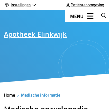
Instellingen
Patiëntenomgeving
Hoofdmenu
MENU
Apotheek Elinkwijk
Home
Medische informatie