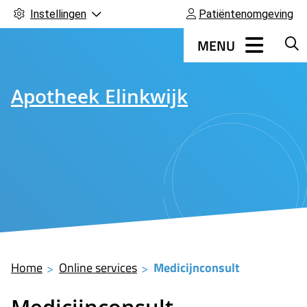
Instellingen
Patiëntenomgeving
Hoofdmenu
MENU
Apotheek Elinkwijk
Home
Online services
Medicijnconsult