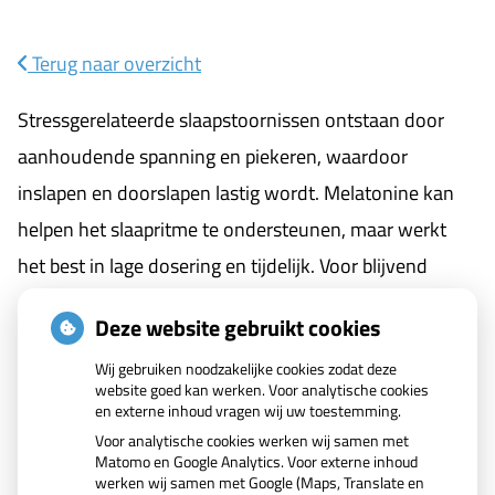
Terug naar overzicht
Melatonine
Stressgerelateerde slaapstoornissen ontstaan door
bij
aanhoudende spanning en piekeren, waardoor
stressgerelateerde
inslapen en doorslapen lastig wordt. Melatonine kan
slaapstoornissen
helpen het slaapritme te ondersteunen, maar werkt
het best in lage dosering en tijdelijk. Voor blijvend
effect is een gecombineerde aanpak nodig met
Deze website gebruikt cookies
stressreductie, goede slaaphygiëne en eventueel
Wij gebruiken noodzakelijke cookies zodat deze
professionele begeleiding.
website goed kan werken. Voor analytische cookies
en externe inhoud vragen wij uw toestemming.
Voor analytische cookies werken wij samen met
Matomo en Google Analytics. Voor externe inhoud
Lees het hele artikel op:
Nationale zorggids
werken wij samen met Google (Maps, Translate en