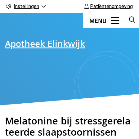
Instellingen
Patiëntenomgeving
Hoofdmenu
MENU
Apotheek Elinkwijk
Melatonine bij stressgerela
teerde slaapstoornissen